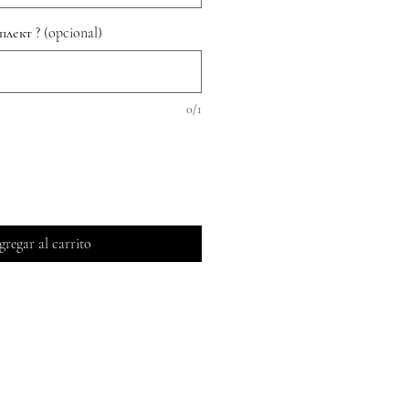
лект ? (opcional)
0/1
regar al carrito