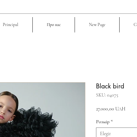
Principal
Про нас
New Page
C
Black bird
SKU: 04075
Preci
27.000,00 UAH
Розмір
*
Elegir