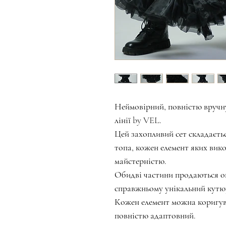
Неймовірний, повністю вручн
лінії by VEL.
Цей захопливий сет складаєтьс
топа, кожен елемент яких вик
майстерністю.
Обидві частини продаються о
справжньому унікальний кутю
Кожен елемент можна коригув
повністю адаптовний.